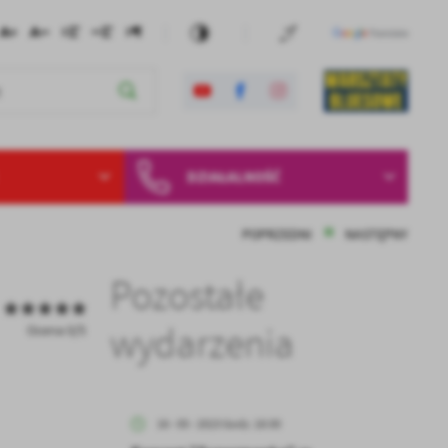
DZIAŁALNOŚĆ
POPRZEDNI
NASTĘPNY
Pozostałe
wydarzenia
Ocena 0/5
16 - 05 - 2023 Godz. 18:00