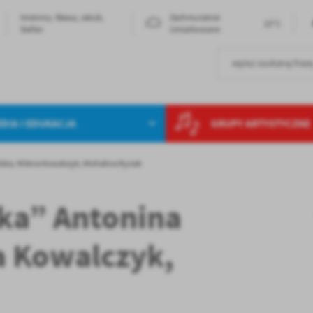
Imieniny: Sława, Jakub,
Zachmurzenie
23°C
Stefan
Umiarkowane
DIA I EDUKACJA
GRUPY ARTYSTYCZNE
a, Milena Kowalczyk, Michalina Ryciak
ka” Antonina
 Kowalczyk,