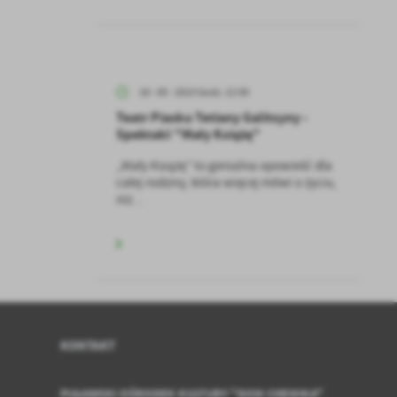
z
18 - 05 - 2023 Godz. 12:00
ci
Teatr Piasku Tetiany Galitsyny -
Spektakl "Mały Książę"
„Mały Książę” to genialna opowieść dla
całej rodziny, która więcej mówi o życiu,
niż...
.
a
KONTAKT
w
PUŁAWSKI OŚRODEK KULTURY "DOM CHEMIKA"