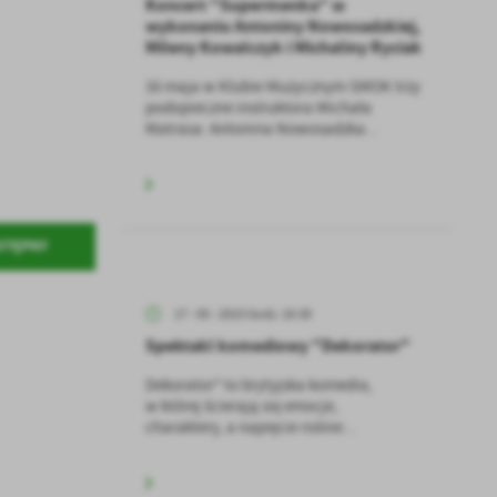
Koncert "Supermenka" w
wykonaniu Antoniny Nowosadzkiej,
Mileny Kowalczyk i Michaliny Ryciak
16 maja w Klubie Muzycznym SMOK trzy
podopieczne instruktora Michała
Matrasa: Antonina Nowosadzka...
STĘPNY
17 - 05 - 2023 Godz. 18:30
Spektakl komediowy "Dekorator"
Dekorator" to brytyjska komedia,
w której ścierają się emocje,
charaktery, a napięcie rośnie...
a
kom