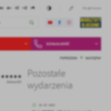
DZIAŁALNOŚĆ
POPRZEDNI
NASTĘPNY
Pozostałe
wydarzenia
Ocena 0/5
25 - 01 - 2023