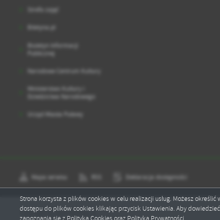
sp
Strefa zajęć
Biletyna.pl
Biuletyn Informacji
Publicznej
Narodowe Centrum Kultury
Ministerstwo Kultury i
Dziedzictwa Narodowego
Urząd Miasta Puławy
Mapa serwisu
RSS
Deklaracja dostępności
Strona korzysta z plików cookies w celu realizacji usług. Możesz określi
dostępu do plików cookies klikając przycisk Ustawienia. Aby dowiedzie
Copyright by domchemika.pl
zapoznania się z Polityką Cookies oraz Polityką Prywatności.