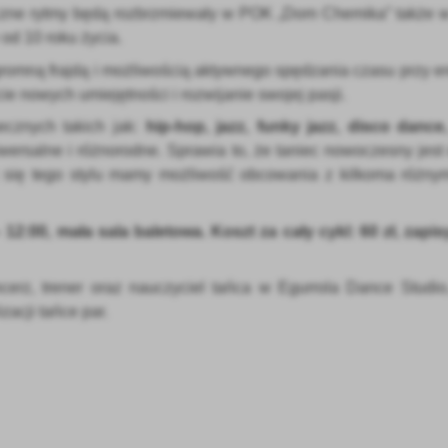
eczne rytmy będą rozbrzmiewały w POK „Dom Chemika” także w t
od 10 roku życia.
gromną frajdą i możliwością aktywnego spędzania czasu przy e
e nowych umiejętności i rozwijanie swojej pasji.
cznych takich jak:
hip-hop, jazz, funky jazz, disco dance,
iwersalne i różnorodne. Sprawia to, że taniec nowoczesny jes
c się tego stylu mamy możliwość obcowania z kilkoma różny
stawienia
– 12:00, mała sala baletowa. Koszt za cały cykl: 60 zł, zapis
erz, trener oraz nauczyciel tańca w Egurrola Dance Studi
anujemy Twoją prywatność. Możesz zmienić ustawienia cookies lub zaakceptować je
zacji tańce par.
zystkie. W dowolnym momencie możesz dokonać zmiany swoich ustawień.
iezbędne
ezbędne pliki cookies służą do prawidłowego funkcjonowania strony internetowej i
ożliwiają Ci komfortowe korzystanie z oferowanych przez nas usług.
iki cookies odpowiadają na podejmowane przez Ciebie działania w celu m.in. dostosowani