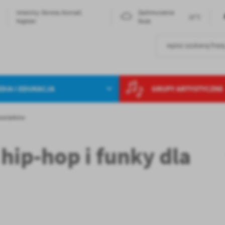
Imieniny: Dorota, Konrad,
Zachmurzenie
22°C
Kajetan
Duże
DIA I EDUKACJA
GRUPY ARTYSTYCZNE
astolatków
hip-hop i funky dla