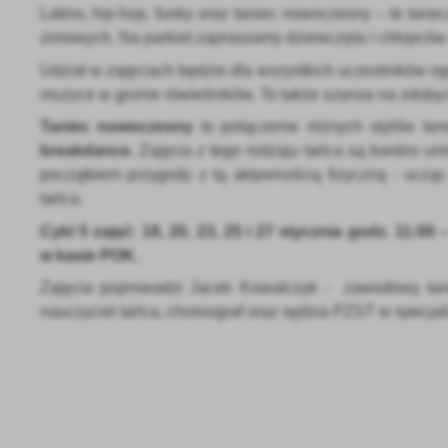
Latino, hip-hop, funky oraz taniec nowoczesny – te tan
zimowych. Na parkiet zapraszamy dziewczęta i chłopców 
Udział w zajęciach będzie dla wszystkich uczestników o
muzyce w gronie rówieśników. To także szansa na zdobyci
Taniec nowoczesny
to połączenie różnych stylów tane
breakdance.
Zajęcia z tego rodzaju tańca są bardzo un
początkiem przygody z tą aktywnością fizyczną - uczą
tańca.
U
Cykl 5 zajęć: 18, 20, 23, 25 i 27 stycznia godz. 11:00 
w kasie POK.
Zajęcia poprowadzi Jacek Kowalczyk - zawodowy tanc
Sz
nauczyciel tańca, choreograf oraz sędzia PZST w specjali
ws
N
Ni
um
Pl