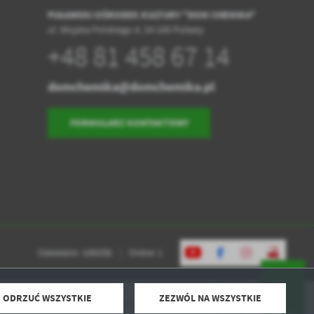
PUŁAWSKI OŚRODEK KULTURY "DOM CHEMIKA"
ul. Wojska Polskiego 4, 24-100 Puławy
+48 81 458 67 14
domchemika@domchemika.pl
FORMULARZ KONTAKTOWY
Odwiedzin: 1595336
Online: 1
ODRZUĆ WSZYSTKIE
ZEZWÓL NA WSZYSTKIE
Powered by
2ClickPortal® - Portale nowej generacji