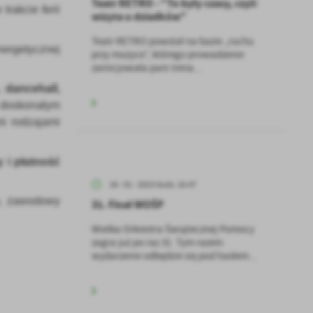
Teatr RETRO - "To były czasy, czyli
rakcie ferii
wizyta u dziadków"
Teatr RETRO powstał na bazie „ruchu
nergetycznej
przy muzyce”, którego prowadzenie
zainicjowała pani Irena...
 dancehall,
t doskonałym
mi rodzajami
y i płatność
26 - 01 - 2023 Godz. 16:47
o, zawodowy
31. Finał WOŚP
Wielka Orkiestra Świątecznej Pomocy
zagra już po raz 31. Tym razem
wydarzenie odbędzie się pod hasłem...
a