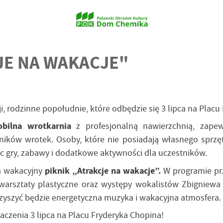
CJE NA WAKACJE"
 rodzinne popołudnie, które odbędzie się 3 lipca na Placu
bilna wrotkarnia
z profesjonalną nawierzchnią, zape
śników wrotek. Osoby, które nie posiadają własnego sprzę
 gry, zabawy i dodatkowe aktywności dla uczestników.
na wakacyjny
piknik „Atrakcje na wakacje”.
W programie prze
warsztaty plastyczne oraz występy wokalistów Zbigniewa
zyszyć będzie energetyczna muzyka i wakacyjna atmosfera.
aczenia 3 lipca na Placu Fryderyka Chopina!