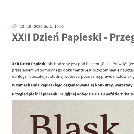
10 - 10 - 2022 Godz. 10:00
XXII Dzień Papieski - Przeg
XXII Dzień Papieski
obchodzony jest pod hasłem „Blask Prawdy” (Verit
przesłaniem wspomnianego dokumentu jest przypomnienie nauczania mo
od Boga i poszukując złudnej wolności poza samą prawdą, człowiek g
W ramach Dnia Papieskiego organizowane są konkursy, warsztaty i
Przegląd pieśni i piosenki religijnej odbędzie się 10 październik