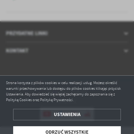
PRZYDATNE LINKI
KONTAKT
Strona korzysta z plików cookies w celu realizacji usług. Możesz określić
warunki przechowywania lub dostępu do plików cookies klikając przycisk
Odwiedzin: 1595327
Ustawienia. Aby dowiedzieć się więcej zachęcamy do zapoznania się z
ZAPISZ WYBRANE
Polityką Cookies oraz Polityką Prywatności.
Online: 3
ODRZUĆ WSZYSTKIE
USTAWIENIA
ZEZWÓL NA WSZYSTKIE
ODRZUĆ WSZYSTKIE