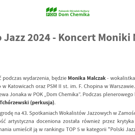
Jazz 2024 - Koncert Moniki 
eć podczas wydarzenia, będzie
Monika Malczak
- wokalistka
w Katowicach oraz PSM II st. im. F. Chopina w Warszawie
niewa Jonaka w POK „Dom Chemika”. Podczas plenerowego k
 Tchórzewski (perkusja)
.
 nagrodę na 43. Spotkaniach Wokalistów Jazzowych w Zam
ność artystyczna doceniona została również przez kryty
ania umieścił ją w rankingu TOP 5 w kategorii "Polski Ja