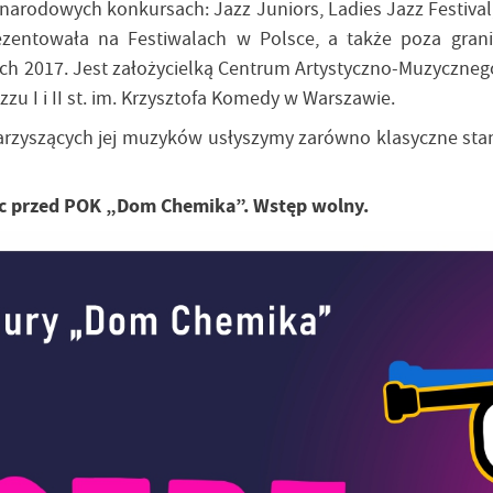
rodowych konkursach: Jazz Juniors, Ladies Jazz Festival, 
entowała na Festiwalach w Polsce, a także poza granica
ach 2017. Jest założycielką Centrum Artystyczno-Muzyczneg
u I i II st. im. Krzysztofa Komedy w Warszawie.
rzyszących jej muzyków usłyszymy zarówno klasyczne stan
lac przed POK „Dom Chemika”. Wstęp wolny.