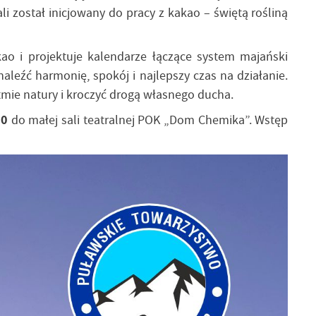
i został inicjowany do pracy z kakao – świętą rośliną
kao i projektuje kalendarze łączące system majański
leźć harmonię, spokój i najlepszy czas na działanie.
tmie natury i kroczyć drogą własnego ducha.
00
do małej sali teatralnej POK „Dom Chemika”. Wstęp