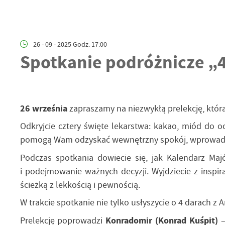
26 - 09 - 2025 Godz. 17:00
Spotkanie podróżnicze „4
26 września
zapraszamy na niezwykłą prelekcję, któr
Odkryjcie cztery święte lekarstwa: kakao, miód do oc
pomogą Wam odzyskać wewnętrzny spokój, wprowadzić
Podczas spotkania dowiecie się, jak Kalendarz M
i podejmowanie ważnych decyzji. Wyjdziecie z inspir
ścieżką z lekkością i pewnością.
W trakcie spotkanie nie tylko usłyszycie o 4 darach z 
Prelekcję poprowadzi
Konradomir (Konrad Kuśpit)
–