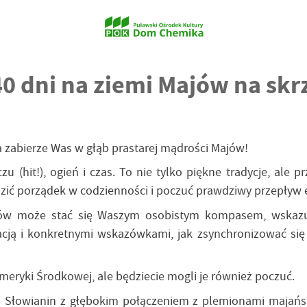
0 dni na ziemi Majów na skr
a zabierze Was w głąb prastarej mądrości Majów!
zu (hit!), ogień i czas. To nie tylko piękne tradycje, ale 
 porządek w codzienności i poczuć prawdziwy przepływ e
ajów może stać się Waszym osobistym kompasem, wskaz
acją i konkretnymi wskazówkami, jak zsynchronizować się
Ameryki Środkowej, ale będziecie mogli je również poczuć.
 Słowianin z głębokim połączeniem z plemionami majańsk