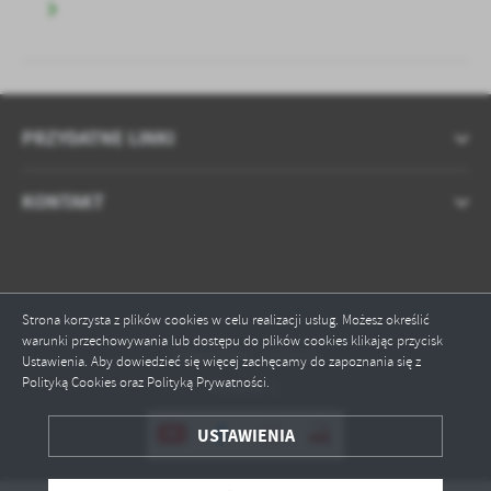
PRZYDATNE LINKI
KONTAKT
Strona korzysta z plików cookies w celu realizacji usług. Możesz określić
warunki przechowywania lub dostępu do plików cookies klikając przycisk
Odwiedzin: 1595428
Ustawienia. Aby dowiedzieć się więcej zachęcamy do zapoznania się z
Polityką Cookies oraz Polityką Prywatności.
Online: 2
ZAPISZ WYBRANE
USTAWIENIA
ODRZUĆ WSZYSTKIE