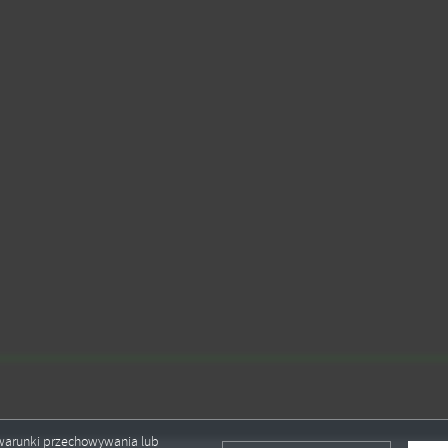
ć warunki przechowywania lub