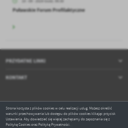
10 - 09 - 2024 Godz. 09:30
Puławskie Forum Profilaktyczne
PRZYDATNE LINKI
KONTAKT
Strona korzysta z plików cookies w celu realizacji usług. Możesz określić
warunki przechowywania lub dostępu do plików cookies klikając przycisk
Odwiedzin: 1594958
Ustawienia. Aby dowiedzieć się więcej zachęcamy do zapoznania się z
Polityką Cookies oraz Polityką Prywatności.
Online: 5