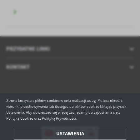
PRZYDATNE LINKI
KONTAKT
Strona korzysta z plików cookies w celu realizacji usług. Możesz określić
warunki przechowywania lub dostępu do plików cookies klikając przycisk
Odwiedzin: 1594700
Ustawienia. Aby dowiedzieć się więcej zachęcamy do zapoznania się z
Polityką Cookies oraz Polityką Prywatności.
Online: 21
ZAPISZ WYBRANE
USTAWIENIA