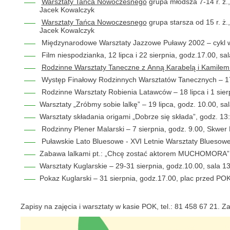
Warsztaty Tańca Nowoczesnego
grupa młodsza 7-14 r. ż., 
Jacek Kowalczyk
Warsztaty Tańca Nowoczesnego
grupa starsza od 15 r. ż.,
Jacek Kowalczyk
Międzynarodowe Warsztaty Jazzowe Puławy 2002 – cykl wa
Film niespodzianka, 12 lipca i 22 sierpnia, godz.17.00, sal
Rodzinne Warsztaty Taneczne z Anną Karabelą i Kamile
Występ Finałowy Rodzinnych Warsztatów Tanecznych – 17 
Rodzinne Warsztaty Robienia Latawców – 18 lipca i 1 sier
Warsztaty „Zróbmy sobie lalkę” – 19 lipca, godz. 10.00, sa
Warsztaty składania origami „Dobrze się składa”, godz. 13:
Rodzinny Plener Malarski – 7 sierpnia, godz. 9.00, Skwer
Puławskie Lato Bluesowe - XVI Letnie Warsztaty Bluesowe 
Zabawa lalkami pt.: „Chcę zostać aktorem MUCHOMORA” – 2
Warsztaty Kuglarskie – 29-31 sierpnia, godz.10.00, sala 13
Pokaz Kuglarski – 31 sierpnia, godz.17.00, plac przed P
Zapisy na zajęcia i warsztaty w kasie POK, tel.: 81 458 67 21. 