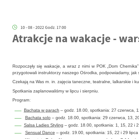
10 - 08 - 2022 Godz. 17:00
Atrakcje na wakacje - wa
Rozpoczęły się wakacje, a wraz z nimi w POK „Dom Chemika” ru
przygotowali instruktorzy naszego Ośrodka, podpowiadamy, jak s
Czekają na Was m. in. zajęcia taneczne, teatralne, lalkarskie i 
Spotkania zaplanowaliśmy w lipcu i sierpniu.
Program:
Bachata w parach
– godz. 18.00, spotkania: 27 czerwca, 11,
Bachata solo
– godz. 18.00, spotkania: 29 czerwca, 13, 20 
Salsa Ladies Styling
– godz. 18.00, spotkania: 1, 15, 22 i 
Sensual Dance
– godz. 19.00, spotkania: 15, 22 i 29 lipc