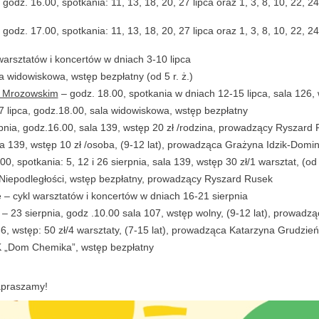
godz. 16.00, spotkania: 11, 13, 18, 20, 27 lipca oraz 1, 3, 8, 10, 22, 2
 godz. 17.00, spotkania: 11, 13, 18, 20, 27 lipca oraz 1, 3, 8, 10, 22, 
rsztatów i koncertów w dniach 3-10 lipca
a widowiskowa, wstęp bezpłatny (od 5 r. ż.)
m Mrozowskim
– godz. 18.00, spotkania w dniach 12-15 lipca, sala 126,
lipca, godz.18.00, sala widowiskowa, wstęp bezpłatny
pnia, godz.16.00, sala 139, wstęp 20 zł /rodzina, prowadzący Ryszard
la 139, wstęp 10 zł /osoba, (9-12 lat), prowadząca Grażyna Idzik-Domin
00, spotkania: 5, 12 i 26 sierpnia, sala 139, wstęp 30 zł/1 warsztat, (
 Niepodległości, wstęp bezpłatny, prowadzący Ryszard Rusek
– cykl warsztatów i koncertów w dniach 16-21 sierpnia
3 sierpnia, godz .10.00 sala 107, wstęp wolny, (9-12 lat), prowadzą
6, wstęp: 50 zł/4 warsztaty, (7-15 lat), prowadząca Katarzyna Grudzień
OK „Dom Chemika”, wstęp bezpłatny
Zapraszamy!