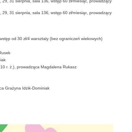
4, 29, 31 sierpnia, sala 136, wstęp 60 zł/miesiąc, prowadzący
24, 29, 31 sierpnia, sala 136, wstęp 60 zł/miesiąc, prowadzący
 wstęp od 30 zł/4 warsztaty (bez ograniczeń wiekowych)
 Rusek
iak
od 10 r. ż.), prowadząca Magdalena Rukasz
ca Grażyna Idzik-Dominiak