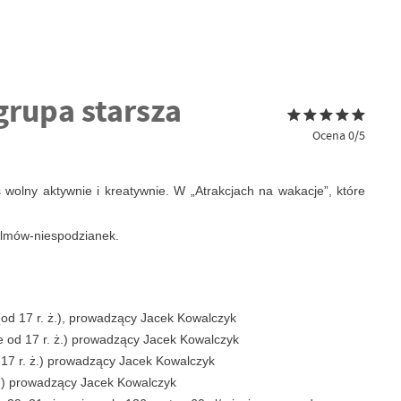
grupa starsza
Ocena 0/5
wolny aktywnie i kreatywnie. W „Atrakcjach na wakacje”, które
 filmów-niespodzianek.
ę (od 17 r. ż.), prowadzący Jacek Kowalczyk
nie od 17 r. ż.) prowadzący Jacek Kowalczyk
od 17 r. ż.) prowadzący Jacek Kowalczyk
. ż.) prowadzący Jacek Kowalczyk