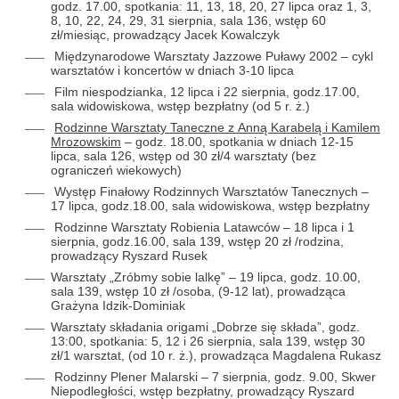
godz. 17.00, spotkania: 11, 13, 18, 20, 27 lipca oraz 1, 3,
8, 10, 22, 24, 29, 31 sierpnia, sala 136, wstęp 60
zł/miesiąc, prowadzący Jacek Kowalczyk
Międzynarodowe Warsztaty Jazzowe Puławy 2002 – cykl
warsztatów i koncertów w dniach 3-10 lipca
Film niespodzianka, 12 lipca i 22 sierpnia, godz.17.00,
sala widowiskowa, wstęp bezpłatny (od 5 r. ż.)
Rodzinne Warsztaty Taneczne z Anną Karabelą i Kamilem
Mrozowskim
– godz. 18.00, spotkania w dniach 12-15
lipca, sala 126, wstęp od 30 zł/4 warsztaty (bez
ograniczeń wiekowych)
Występ Finałowy Rodzinnych Warsztatów Tanecznych –
17 lipca, godz.18.00, sala widowiskowa, wstęp bezpłatny
Rodzinne Warsztaty Robienia Latawców – 18 lipca i 1
sierpnia, godz.16.00, sala 139, wstęp 20 zł /rodzina,
prowadzący Ryszard Rusek
Warsztaty „Zróbmy sobie lalkę” – 19 lipca, godz. 10.00,
sala 139, wstęp 10 zł /osoba, (9-12 lat), prowadząca
Grażyna Idzik-Dominiak
Warsztaty składania origami „Dobrze się składa”, godz.
13:00, spotkania: 5, 12 i 26 sierpnia, sala 139, wstęp 30
zł/1 warsztat, (od 10 r. ż.), prowadząca Magdalena Rukasz
Rodzinny Plener Malarski – 7 sierpnia, godz. 9.00, Skwer
Niepodległości, wstęp bezpłatny, prowadzący Ryszard