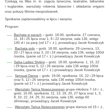
Czekają na Was m. in. zajęcia taneczne, teatralne, lalkarskie
i kuglarskie, warsztaty robienia latawców i składania origami
oraz pokazy filmów-niespodzianek.
Spotkania zaplanowaliśmy w lipcu i sierpniu.
Program:
Bachata w parach
– godz. 18.00, spotkania: 27 czerwca,
11, 18 i 25 lipca oraz 1, 8 i 22 sierpnia, sala 136, wstęp
140 zł / za parę (od 17 r. ż.), prowadzący Jacek Kowalczyk
Bachata solo
– godz. 18.00, spotkania: 29 czerwca, 13,
20 i 27 lipca oraz 3, 10 i 24 sierpnia, sala 136, wstęp 100zł
/osoba, (panie od 17 r. ż.) prowadzący Jacek Kowalczyk
Salsa Ladies Styling
– godz. 18.00, spotkania: 1, 15, 22
i 29 lipca oraz 5, 12 i 26 sierpnia, sala 136 wstęp 100zł
/osoba, (panie od 17 r. ż.) prowadzący Jacek Kowalczyk
Sensual Dance
– godz. 19.00, spotkania: 15, 22 i 29 lipca
oraz 5, 12 i 26 sierpnia, sala 136 wstęp 100zł /osoba,
(panie od 17 r. ż.) prowadzący Jacek Kowalczyk
Warsztaty Tańca Nowoczesnego
grupa młodsza 7-14 r. ż.,
godz. 16.00, spotkania: 11, 13, 18, 20, 27 lipca oraz 1, 3,
8, 10, 22, 24, 29, 31 sierpnia, sala 136, wstęp 60
zł/miesiąc, prowadzący Jacek Kowalczyk
Warsztaty Tańca Nowoczesnego
grupa starsza od 15 r. ż.,