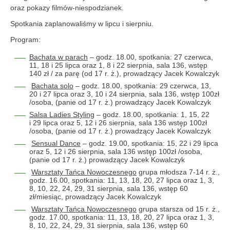
oraz pokazy filmów-niespodzianek.
Spotkania zaplanowaliśmy w lipcu i sierpniu.
Program:
Bachata w parach
– godz. 18.00, spotkania: 27 czerwca,
11, 18 i 25 lipca oraz 1, 8 i 22 sierpnia, sala 136, wstęp
140 zł / za parę (od 17 r. ż.), prowadzący Jacek Kowalczyk
Bachata solo
– godz. 18.00, spotkania: 29 czerwca, 13,
20 i 27 lipca oraz 3, 10 i 24 sierpnia, sala 136, wstęp 100zł
/osoba, (panie od 17 r. ż.) prowadzący Jacek Kowalczyk
Salsa Ladies Styling
– godz. 18.00, spotkania: 1, 15, 22
i 29 lipca oraz 5, 12 i 26 sierpnia, sala 136 wstęp 100zł
/osoba, (panie od 17 r. ż.) prowadzący Jacek Kowalczyk
Sensual Dance
– godz. 19.00, spotkania: 15, 22 i 29 lipca
oraz 5, 12 i 26 sierpnia, sala 136 wstęp 100zł /osoba,
(panie od 17 r. ż.) prowadzący Jacek Kowalczyk
Warsztaty Tańca Nowoczesnego
grupa młodsza 7-14 r. ż.,
godz. 16.00, spotkania: 11, 13, 18, 20, 27 lipca oraz 1, 3,
8, 10, 22, 24, 29, 31 sierpnia, sala 136, wstęp 60
zł/miesiąc, prowadzący Jacek Kowalczyk
Warsztaty Tańca Nowoczesnego
grupa starsza od 15 r. ż.,
godz. 17.00, spotkania: 11, 13, 18, 20, 27 lipca oraz 1, 3,
8, 10, 22, 24, 29, 31 sierpnia, sala 136, wstęp 60