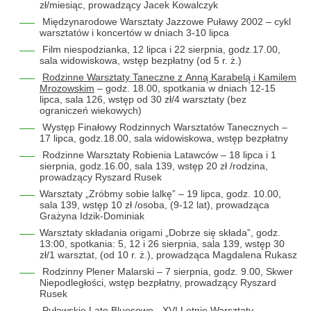
zł/miesiąc, prowadzący Jacek Kowalczyk
Międzynarodowe Warsztaty Jazzowe Puławy 2002 – cykl
warsztatów i koncertów w dniach 3-10 lipca
Film niespodzianka, 12 lipca i 22 sierpnia, godz.17.00,
sala widowiskowa, wstęp bezpłatny (od 5 r. ż.)
Rodzinne Warsztaty Taneczne z Anną Karabelą i Kamilem
Mrozowskim
– godz. 18.00, spotkania w dniach 12-15
lipca, sala 126, wstęp od 30 zł/4 warsztaty (bez
ograniczeń wiekowych)
Występ Finałowy Rodzinnych Warsztatów Tanecznych –
17 lipca, godz.18.00, sala widowiskowa, wstęp bezpłatny
Rodzinne Warsztaty Robienia Latawców – 18 lipca i 1
sierpnia, godz.16.00, sala 139, wstęp 20 zł /rodzina,
prowadzący Ryszard Rusek
Warsztaty „Zróbmy sobie lalkę” – 19 lipca, godz. 10.00,
sala 139, wstęp 10 zł /osoba, (9-12 lat), prowadząca
Grażyna Idzik-Dominiak
Warsztaty składania origami „Dobrze się składa”, godz.
13:00, spotkania: 5, 12 i 26 sierpnia, sala 139, wstęp 30
zł/1 warsztat, (od 10 r. ż.), prowadząca Magdalena Rukasz
Rodzinny Plener Malarski – 7 sierpnia, godz. 9.00, Skwer
Niepodległości, wstęp bezpłatny, prowadzący Ryszard
Rusek
Puławskie Lato Bluesowe - XVI Letnie Warsztaty