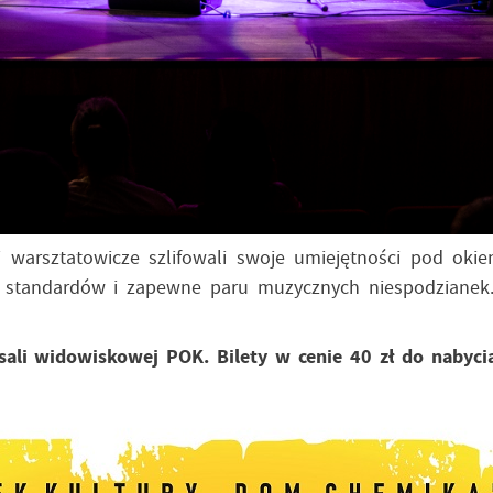
asi warsztatowicze szlifowali swoje umiejętności pod ok
h standardów i zapewne paru muzycznych niespodzianek
 sali widowiskowej POK. Bilety w cenie 40 zł do nabyc