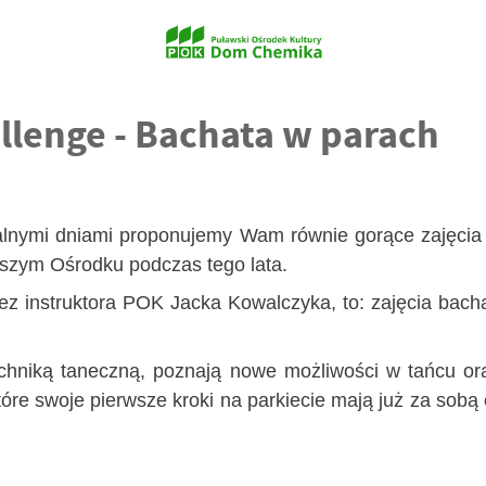
lenge - Bachata w parach
alnymi dniami proponujemy Wam równie gorące zajęcia
aszym Ośrodku podczas tego lata.
 instruktora POK Jacka Kowalczyka, to: zajęcia bachaty
chniką taneczną, poznają nowe możliwości w tańcu or
re swoje pierwsze kroki na parkiecie mają już za sobą 