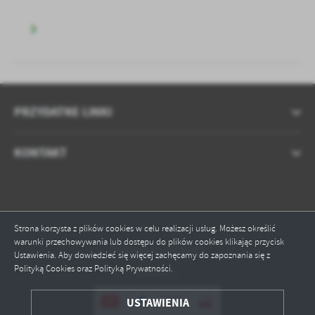
PRZYDATNE LINKI
KONTAKT
Strona korzysta z plików cookies w celu realizacji usług. Możesz określić
warunki przechowywania lub dostępu do plików cookies klikając przycisk
Odwiedzin: 1596003
Ustawienia. Aby dowiedzieć się więcej zachęcamy do zapoznania się z
Polityką Cookies oraz Polityką Prywatności.
Online: 1
ZAPISZ WYBRANE
USTAWIENIA