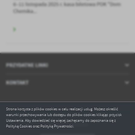
6–11 listopada 2025 r. kasa biletowa POK "Dom
Chemika...
PRZYDATNE LINKI
KONTAKT
Strona korzysta z plików cookies w celu realizacji usług. Możesz określić
warunki przechowywania lub dostępu do plików cookies klikając przycisk
Ustawienia. Aby dowiedzieć się więcej zachęcamy do zapoznania się z
Odwiedzin: 1595600
Polityką Cookies oraz Polityką Prywatności.
ZAPISZ WYBRANE