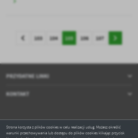
103
104
105
106
107
PRZYDATNE LINKI
KONTAKT
Strona korzysta z plików cookies w celu realizacji usług. Możesz określić
warunki przechowywania lub dostępu do plików cookies klikając przycisk
Odwiedzin: 1594807