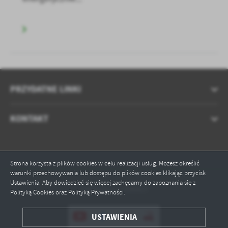
PRZYDATNE LINKI
KONTAKT
Strona korzysta z plików cookies w celu realizacji usług. Możesz określić
warunki przechowywania lub dostępu do plików cookies klikając przycisk
Ustawienia. Aby dowiedzieć się więcej zachęcamy do zapoznania się z
Odwiedzin: 1595417
Polityką Cookies oraz Polityką Prywatności.
ZAPISZ WYBRANE
USTAWIENIA
ODRZUĆ WSZYSTKIE