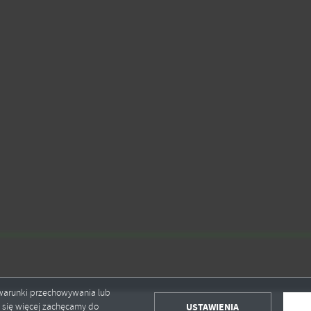
ć warunki przechowywania lub
USTAWIENIA
ć się więcej zachęcamy do