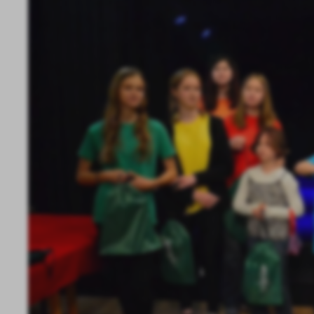
U
Sz
ws
N
Ni
um