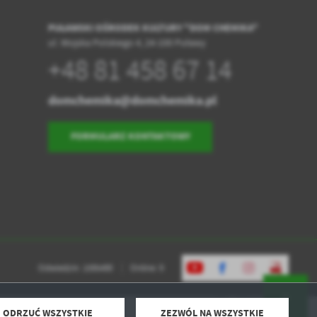
PUŁAWSKI OŚRODEK KULTURY "DOM CHEMIKA"
ul. Wojska Polskiego 4, 24-100 Puławy
+48 81 458 67 14
domchemika@domchemika.pl
FORMULARZ KONTAKTOWY
Odwiedzin: 1595490
Online: 9
ODRZUĆ WSZYSTKIE
ZEZWÓL NA WSZYSTKIE