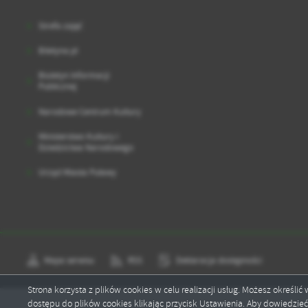
Strefa zajęć
Biletyna.pl
Biuletyn Informacji
Publicznej
Narodowe Centrum Kultury
Ministerstwo Kultury i
Dziedzictwa Narodowego
Urząd Miasta Puławy
Mapa serwisu
RSS
Deklaracja dostępności
Strona korzysta z plików cookies w celu realizacji usług. Możesz określi
dostępu do plików cookies klikając przycisk Ustawienia. Aby dowiedzie