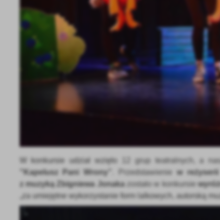
W konkursie udział wzięło
12
grup teatraln
ych, a na
"
Kapelusz Pani Wrony”
. Przedstawienie
w reżyserii
z muzyką Zbigniewa Jonaka
zostało w konkursie
wyróż
„
za umiejętne wykorzystanie form lalkowych, autorską 