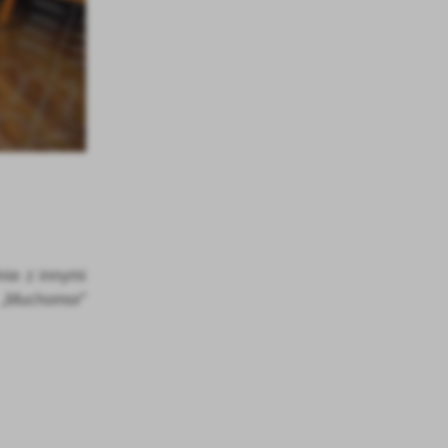
a
kom
z
ci
nie z innymi
.
k „Muchomor”
a
w