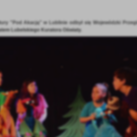
ry "Pod Akacją" w Lublinie odbył się Wojewódzki Przeg
em Lubelskiego Kuratora Oświaty.