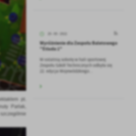
25 - 05 - 2022
Wyróżnienie dla Zespołu Baletowego
"Etiuda 1"
W ostatnią sobotę w hali sportowej
Zespołu Szkół Technicznych odbyła się
22. edycja Wojewódzkiego...
ektaklem pt.
uty Parlak,
 szczególnie