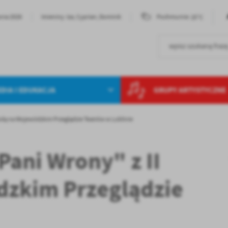
25°C
pnia 2026
Imieniny: Iza, Cyprian, Dominik
Pochmurnie
DIA I EDUKACJA
GRUPY ARTYSTYCZNE
rodą na Wojewódzkim Przeglądzie Teatrów w Lublinie
Pani Wrony" z II
zkim Przeglądzie