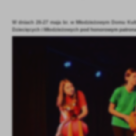
W dniach 2
6-27
maja br. w Młodzieżowym Domu Kultu
Dziecięcych i Młodzieżowych
pod honorowym patronat