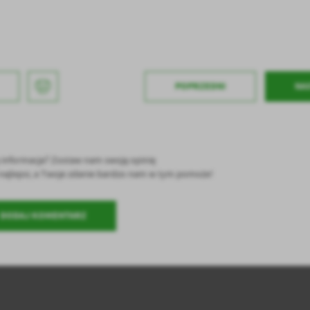
POPRZEDNI
NA
ę informacja? Zostaw nam swoją opinię
ć najlepsi, a Twoje zdanie bardzo nam w tym pomoże!
DODAJ KOMENTARZ