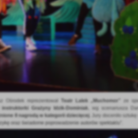
sz Ośrodek
reprezentował
Teatr Lalek „Muchomor”
ze sp
 instruktorki Grażyny Idzik-Dominiak
,
wg scenariusza Dan
nione
II nagrodą w kategorii dziecięcej
.
Jury doceniło sztukę
muzykę oraz świadome poprowadzenie a
utorów spektaklu
”.