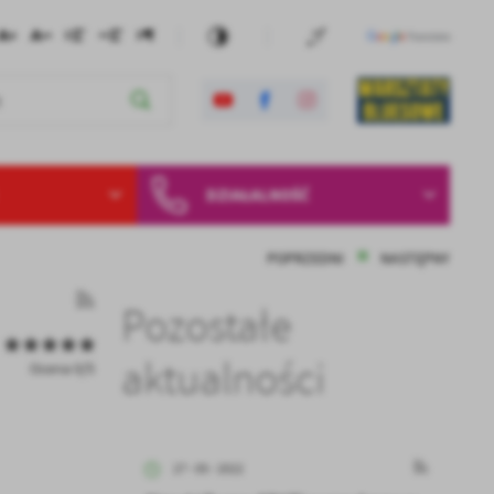
DZIAŁALNOŚĆ
POPRZEDNI
NASTĘPNY
Pozostałe
aktualności
Ocena 0/5
27 - 05 - 2022