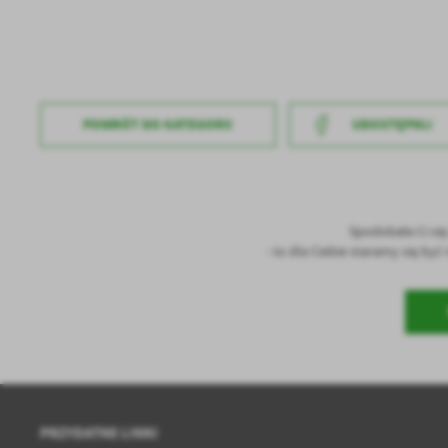
POWRÓT
DO KATEGORII
UDOSTĘPNIJ
Spodobała Ci si
- to dla Ciebie staramy się by
PRZYDATNE LINKI