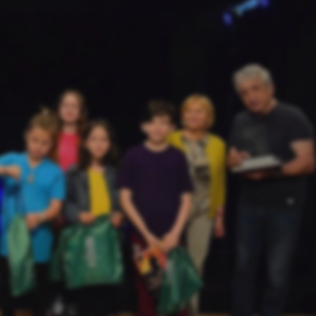
stawienia
anujemy Twoją prywatność. Możesz zmienić ustawienia cookies lub zaakceptować je
zystkie. W dowolnym momencie możesz dokonać zmiany swoich ustawień.
iezbędne
ezbędne pliki cookies służą do prawidłowego funkcjonowania strony internetowej i
ożliwiają Ci komfortowe korzystanie z oferowanych przez nas usług.