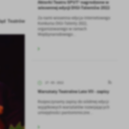
Aktorki Teatru SPUT² nagrodzone w
wiosennej edycji DIGI-Talentów 2022
Za nami wiosenna edycja Internetowego
ląd Teatrów
Konkursu DIGI-Talenty 2022,
organizowanego w ramach
Międzynarodowego...
27 - 05 - 2022
Warsztaty Teatralne Lato VII - zapisy
Rozpoczynamy zapisy do siódmej edycji
wyjątkowych warsztatów rozwijających
umiejętności pantomimiczne...