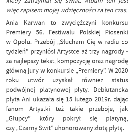
kiedy zatrzymał się świat. Album ten jest
więc zapisem mojej wdzięczności za ten czas.
Ania Karwan to zwyciężczyni konkursu
Premiery 56. Festiwalu Polskiej Piosenki
w Opolu. Przebój „Słucham Cię w radiu co
tydzień” przyniósł Artystce aż trzy nagrody -
za najlepszy tekst, kompozycję oraz nagrodę
główną jury w konkursie „Premiery”. W 2020
roku utwór uzyskał również status
podwójnej platynowej płyty. Debiutancka
płyta Ani ukazała się 15 lutego 2019r. dając
fanom Artystki też takie przeboje, jak
„Głupcy” który pokrył się platyną,
czy „Czarny Świt” uhonorowany złotą płytą.