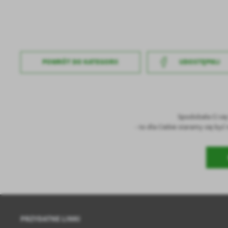
sp
POWRÓT
DO KATEGORII
UDOSTĘPNIJ
Spodobała Ci si
- to dla Ciebie staramy się by
PRZYDATNE LINKI