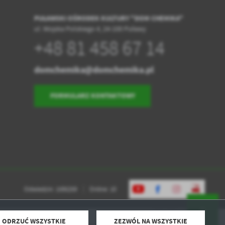
PUŁAWSKI OŚRODEK KULTURY "DOM CHEMIKA"
ul. Wojska Polskiego 4, 24-100 Puławy
+48 81 458 67 14
domchemika@domchemika.pl
FORMULARZ KONTAKTOWY
Odwiedzin: 1595259
Online: 10
ODRZUĆ WSZYSTKIE
ZEZWÓL NA WSZYSTKIE