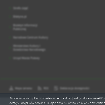
Strefa zajęć
Biletyna.pl
Biuletyn Informacji
Publicznej
Narodowe Centrum Kultury
Ministerstwo Kultury i
Dziedzictwa Narodowego
Urząd Miasta Puławy
Mapa serwisu
RSS
Deklaracja dostępności
Strona korzysta z plików cookies w celu realizacji usług. Możesz określi
dostępu do plików cookies klikając przycisk Ustawienia. Aby dowiedzie