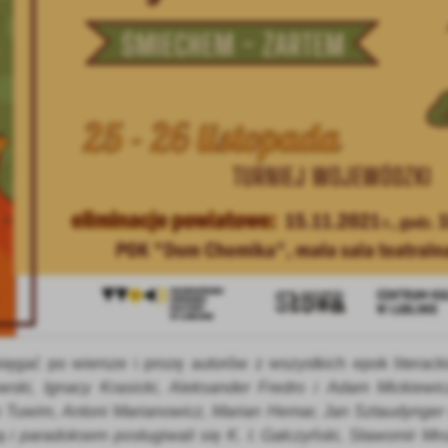
stawienia
anujemy Twoją prywatność. Możesz zmienić ustawienia cookies lub zaakceptować je
zystkie. W dowolnym momencie możesz dokonać zmiany swoich ustawień.
sięgać po wiersze i prozę autorów z wszystkich epok literack
iezbędne
wski, Ignacy Krasicki, Aleksander Fredro i Adam Mickiewic
ezbędne pliki cookies służą do prawidłowego funkcjonowania strony internetowej i
an Tuwim, Antoni Marianowicz, Marian Hemar, Jan Sztaudynger
ożliwiają Ci komfortowe korzystanie z oferowanych przez nas usług.
ą i paradoksem posługiwali się K. I. Gałczyński, Sławomir Mro
iki cookies odpowiadają na podejmowane przez Ciebie działania w celu m.in. dostosowani