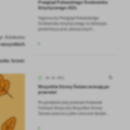
Przegląd Puławskiego Środowiska
Artystycznego 2021
Tegoroczny Przegląd Puławskiego
Środowiska Artystycznego to dziesiąta
prezentacja prac plastycznych...
go Konkursu
 wszystkich
otto brzmi:
26 - 10 - 2021
Wszystkie Strony Świata wracają po
przerwie!
Po pandemicznej przerwie Puławski
Festiwal Muzyczny Wszystkie Strony
Świata powraca jako coroczne święto...