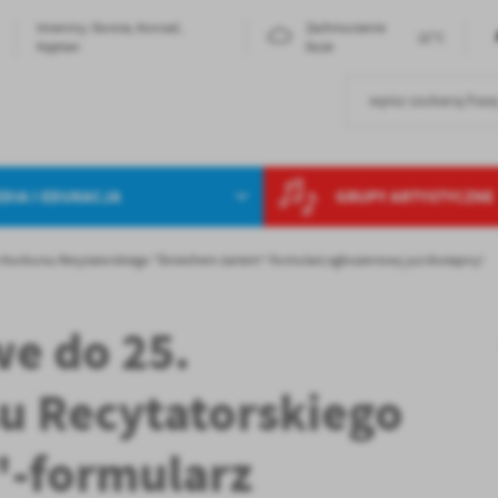
Imieniny: Dorota, Konrad,
Zachmurzenie
22°C
Kajetan
Duże
DIA I EDUKACJA
GRUPY ARTYSTYCZNE
 Konkursu Recytatorskiego "Śmiechem-żartem"-formularz zgłoszeniowy już dostępny!
e do 25.
u Recytatorskiego
-formularz