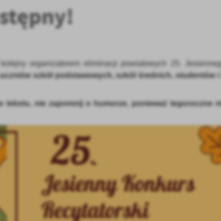
stępny!
kolejny organizatorem eliminacji powiatowych 25. Jesienne
 uczniów
szkół podstawowych, szkół średnich, studentów i
e tekstu, nie zapomnij o humorze, ponieważ tegoroczne m