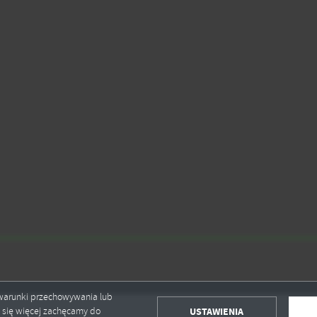
ć warunki przechowywania lub
USTAWIENIA
ć się więcej zachęcamy do