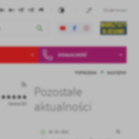
DZIAŁALNOŚĆ
POPRZEDNI
NASTĘPNY
Pozostałe
aktualności
Ocena 0/5
26 - 10 - 2021