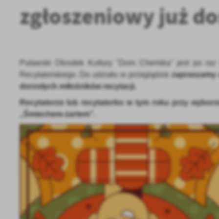
zgłoszeniowy już do
Puławski Ośrodek Kultury "Dom Chemika" jest po raz 
Recytatorskiego.
Do udziału w przeglądzie
z
apraszamy
dorosłych miłośników recytacji
.
Recytatorze lub recytatorko w tym roku przy wyborz
„Śmiechem-żartem”.