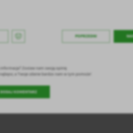
ołecznościowych.
POPRZEDNI
NA
ę informacja? Zostaw nam swoją opinię
ć najlepsi, a Twoje zdanie bardzo nam w tym pomoże!
DODAJ KOMENTARZ