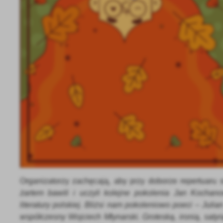
U
Sz
ws
Organizatorzy zachęcają, aby przy doborze repertuaru 
N
żartem bawili i uczyli kolejne pokolenia Jan Kochano
Ni
literatury
polskiej. Bliżsi nam pokoleniowo poeci – Juli
um
współczesny Wojciech Młynarski. Groteską, ironią, satyr
Pl