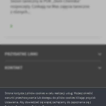
Sezon taneczny w POK „Dom Chemika”
rozpoczęty. Czekają na Was zajęcia taneczne
z różnych...
PRZYDATNE LINKI
KONTAKT
Strona korzysta z plików cookies w celu realizacji usług. Możesz określić
warunki przechowywania lub dostępu do plików cookies klikając przycisk
Odwiedzin: 1595133
Ustawienia. Aby dowiedzieć się więcej zachęcamy do zapoznania się z