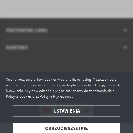
PRZYDATNE LINKI
KONTAKT
Strona korzysta z plików cookies w celu realizacji usług. Możesz określić
warunki przechowywania lub dostępu do plików cookies klikając przycisk
Odwiedzin: 1595355
Ustawienia. Aby dowiedzieć się więcej zachęcamy do zapoznania się z
Polityką Cookies oraz Polityką Prywatności.
Online: 2
ZAPISZ WYBRANE
USTAWIENIA
ODRZUĆ WSZYSTKIE
ODRZUĆ WSZYSTKIE
ZEZWÓL NA WSZYSTKIE