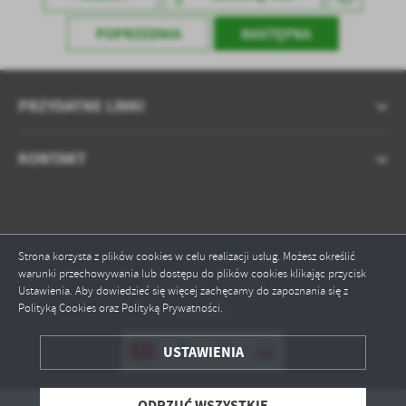
POPRZEDNIA
NASTĘPNA
PRZYDATNE LINKI
KONTAKT
Strona korzysta z plików cookies w celu realizacji usług. Możesz określić
warunki przechowywania lub dostępu do plików cookies klikając przycisk
Odwiedzin: 1595585
Ustawienia. Aby dowiedzieć się więcej zachęcamy do zapoznania się z
Polityką Cookies oraz Polityką Prywatności.
Online: 8
ZAPISZ WYBRANE
USTAWIENIA
ODRZUĆ WSZYSTKIE
ODRZUĆ WSZYSTKIE