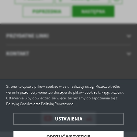
POPRZEDNIA
NASTĘPNA
PRZYDATNE LINKI
KONTAKT
Strona korzysta z plików cookies w celu realizacji usług. Możesz określić
warunki przechowywania lub dostępu do plików cookies klikając przycisk
Odwiedzin: 1595135
Ustawienia. Aby dowiedzieć się więcej zachęcamy do zapoznania się z
Polityką Cookies oraz Polityką Prywatności.
Online: 7
ZAPISZ WYBRANE
USTAWIENIA
ODRZUĆ WSZYSTKIE
ODRZUĆ WSZYSTKIE