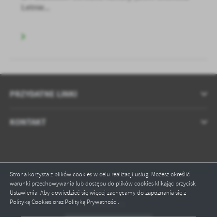
Letnie...
PRZYDATNE LINKI
KONTAKT
Strona korzysta z plików cookies w celu realizacji usług. Możesz określić
warunki przechowywania lub dostępu do plików cookies klikając przycisk
Odwiedzin: 1595272
Ustawienia. Aby dowiedzieć się więcej zachęcamy do zapoznania się z
ZAPISZ WYBRANE
Polityką Cookies oraz Polityką Prywatności.
Online: 13