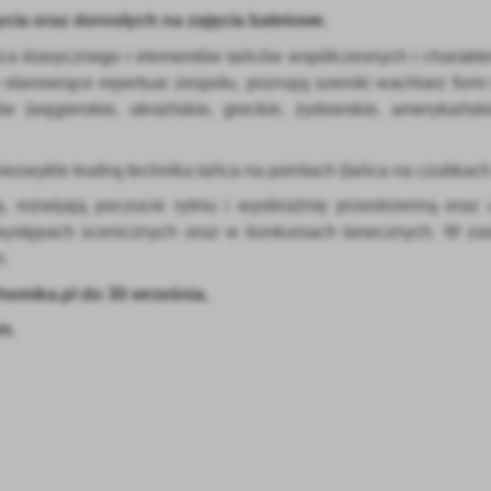
cia oraz dorosłych na zajęcia baletowe.
ca klasycznego i elementów tańców współczesnych i charakte
stanowiące repertuar zespołu, poznają szeroki wachlarz form
w (węgierskie, ukraińskie, greckie, żydowskie, amerykański
ezwykle trudną technika tańca na pointach (tańca na czubkach
ę, rozwijają poczucie rytmu i wyobraźnię przestrzenną oraz 
w występach scenicznych oraz w konkursach tanecznych. W za
stawienia
.
emika.pl
do 30 września.
anujemy Twoją prywatność. Możesz zmienić ustawienia cookies lub zaakceptować je
m.
zystkie. W dowolnym momencie możesz dokonać zmiany swoich ustawień.
iezbędne
ezbędne pliki cookies służą do prawidłowego funkcjonowania strony internetowej i
ożliwiają Ci komfortowe korzystanie z oferowanych przez nas usług.
iki cookies odpowiadają na podejmowane przez Ciebie działania w celu m.in. dostosowani
ęcej