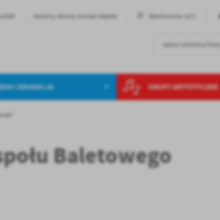
15°C
ia 2026
Imieniny: Dorota, Konrad, Kajetan
Bezchmurnie
DIA I EDUKACJA
GRUPY ARTYSTYCZNE
tiuda"
espołu Baletowego