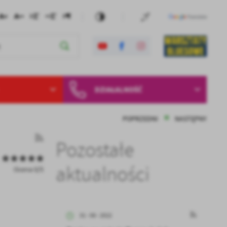
DZIAŁALNOŚĆ
POPRZEDNI
NASTĘPNY
Pozostałe
aktualności
Ocena 0/5
31 - 08 - 2022