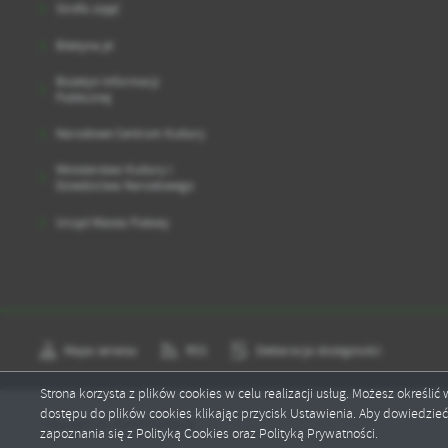
sp
Strefa zajęć
Biletyna.pl
Biuletyn Informacji
Publicznej
Narodowe Centrum Kultury
Ministerstwo Kultury i
Dziedzictwa Narodowego
Urząd Miasta Puławy
Mapa serwisu
RSS
Deklaracja dostępności
Strona korzysta z plików cookies w celu realizacji usług. Możesz określi
dostępu do plików cookies klikając przycisk Ustawienia. Aby dowiedzie
Copyright by domchemika.pl
zapoznania się z Polityką Cookies oraz Polityką Prywatności.