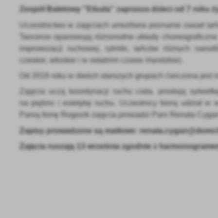
Zespół Baletowy "Etiuda" zaprasza dzieci od 7 roku ży
Uczestnictwo w zajęciach umożliwia poznanie zasad tań
Tancerze opanowują różnorodne układy choreograficzne 
improwizacji ruchowej, rytmiki, tańców różnych narodó
czeskie, włoskie i w ostatnim czasie irlandzkie).
Od 2019 roku w dwóch starszych grupach ćwiczona jest ni
Zajęcia uczą koordynacji ruchu ciała, prostują sylwetk
na piękno i estetykę ruchu. Uczestnicy biorą udział 
U
Panią Ilonę Rogozik zajęcia prowadzi Pani Renata Cygan
Zapisy prowadzone są mailowo:
renata.cygan@domch
Sz
Zajęcia ruszają 13 września zgodnie z harmonograme
ws
N
Ni
um
Pl
Wi