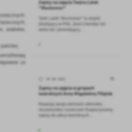
Zapisy na zajęcia Teatru Lalek
"Muchomor"
rystycznych.
Teatr Lalek "Muchomor" to zespół
 tanecznych,
działający w POK „Dom Chemika”od
wielu lat i posiadający...
e, arabskie,
 palców).
uwrażliwiają
stępstwie za
30 - 08 - 2022
Zapisy na zajęcia w grupach
teatralnych Anny Magdaleny Filipiak
Rozwijaj swoje zdolności aktorskie,
recytatorskie i sceniczne! Rozpoczynamy
zapisy do sekcji teatralnych...
a