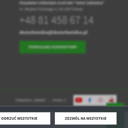
PUŁAWSKI OŚRODEK KULTURY "DOM CHEMIKA"
ul. Wojska Polskiego 4, 24-100 Puławy
+48 81 458 67 14
domchemika@domchemika.pl
FORMULARZ KONTAKTOWY
Odwiedzin: 1595407
Online: 2
ODRZUĆ WSZYSTKIE
ZEZWÓL NA WSZYSTKIE
Powered by
2ClickPortal® - Portale nowej generacji
DO GÓRY