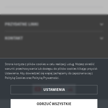
PRZYDATNE LINKI
KONTAKT
Strona korzysta z plików cookies w celu realizacji usług. Możesz określić
warunki przechowywania lub dostępu do plików cookies klikając przycisk
Odwiedzin: 1595134
Ustawienia. Aby dowiedzieć się więcej zachęcamy do zapoznania się z
Polityką Cookies oraz Polityką Prywatności.
Online: 6
ZAPISZ WYBRANE
USTAWIENIA
ODRZUĆ WSZYSTKIE
ODRZUĆ WSZYSTKIE
ZEZWÓL NA WSZYSTKIE