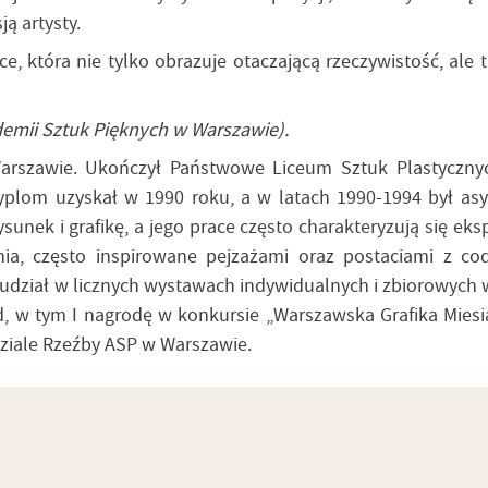
ą artysty.
e, która nie tylko obrazuje otaczającą rzeczywistość, ale
demii Sztuk Pięknych w Warszawie).
arszawie. Ukończył Państwowe Liceum Sztuk Plastyczny
plom uzyskał w 1990 roku, a w latach 1990-1994 był as
rysunek i grafikę, a jego prace często charakteryzują się 
nia, często inspirowane pejzażami oraz postaciami z co
ał udział w licznych wystawach indywidualnych i zbiorowych 
ród, w tym I nagrodę w konkursie „Warszawska Grafika Mie
ziale Rzeźby ASP w Warszawie.