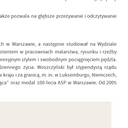
 także pozwala na głębsze przeżywanie i odczytywanie
ch w Warszawie, a następnie studiował na Wydziale
ystentem w pracowniach malarstwa, rysunku i rzeźby
ekspresyjnym stylem i swobodnym pociągnięciem pędzla.
dziennego życia. Woszczyński był stypendystą rządu
w kraju i za granicą, m. in. w Luksemburgu, Niemczech,
siąca” oraz medal 100-lecia ASP w Warszawie. Od 2005