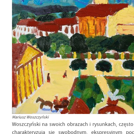
Mariusz Woszczyński
Woszczyński na swoich obrazach i rysunkach, często
charakteryzują się swobodnym, ekspresyjnym pod