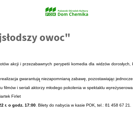
jsłodszy owoc"
tów akcji i przezabawnych perypetii komedia dla widzów dorosłych, 
realizacja gwarantują̨ niezapomnianą zabawę, pozostawiając jednocześn
u filmów i seriali aktorzy młodego pokolenia w spektaklu wyreżyserow
rtek Firlet
2 r. o godz. 17:00
. Bilety do nabycia w kasie POK, tel.: 81 458 67 21.