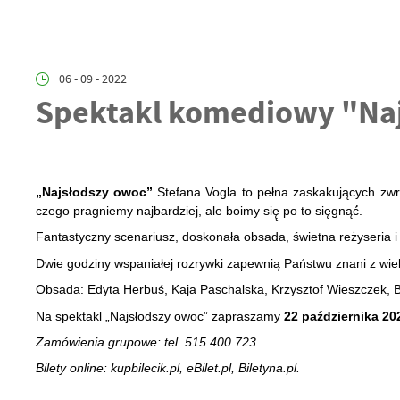
06 - 09 - 2022
Spektakl komediowy "Na
„Najsłodszy owoc”
Stefana Vogla to pełna zaskakujących zwro
czego pragniemy najbardziej, ale boimy się̨ po to sięgnąć́.
Fantastyczny scenariusz, doskonała obsada, świetna reżyseria i 
Dwie godziny wspaniałej rozrywki zapewnią Państwu znani z wiel
Obsada: Edyta Herbuś, Kaja Paschalska, Krzysztof Wieszczek, Ba
Na spektakl „Najsłodszy owoc” zapraszamy
22 października 202
Zamówienia grupowe: tel. 515 400 723
Bilety online: kupbilecik.pl, eBilet.pl,
Biletyna.pl.