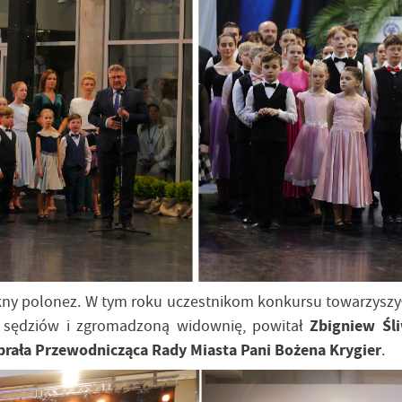
kny polonez. W tym roku uczestnikom konkursu towarzyszył
y, sędziów i zgromadzoną widownię, powitał
Zbigniew Śl
brała Przewodnicząca Rady Miasta Pani Bożena Krygier
.