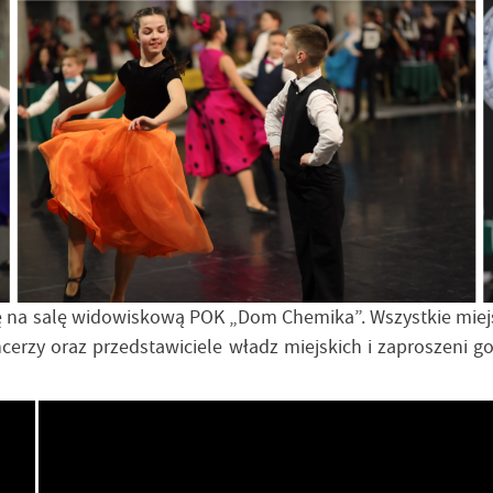
ę na salę widowiskową POK „Dom Chemika”. Wszystkie miejsc
tancerzy oraz przedstawiciele władz miejskich i zaproszeni