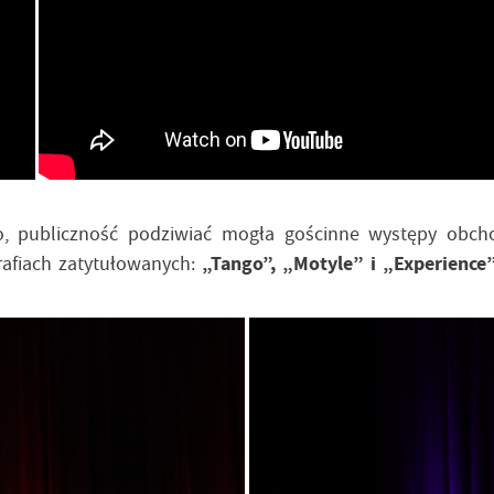
 publiczność podziwiać mogła gościnne występy obcho
rafiach zatytułowanych:
„Tango”, „Motyle” i „Experience”