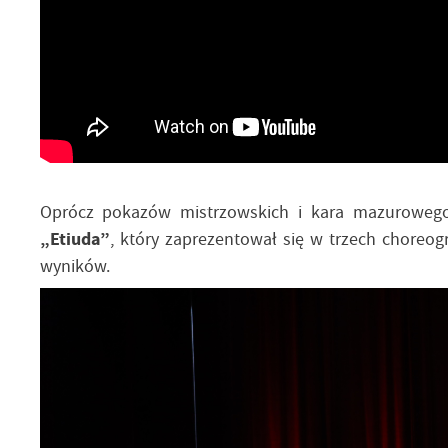
Oprócz pokazów mistrzowskich i kara mazurowego,
„Etiuda”
, który zaprezentował się w trzech choreog
wyników.