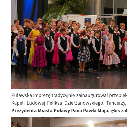
Puławską imprezę tradycyjnie zainaugurował przepię
Kapeli Ludowej Feliksa Dzierżanowskiego. Tancerz
Prezydenta Miasta Puławy Pana Pawła Maja, głos za