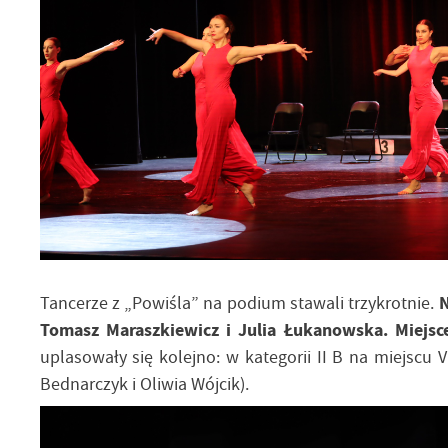
Tancerze z „Powiśla” na podium stawali trzykrotnie.
N
Tomasz Maraszkiewicz i Julia Łukanowska. Miejsce
uplasowały się kolejno: w kategorii II B na miejscu V
Bednarczyk i Oliwia Wójcik).