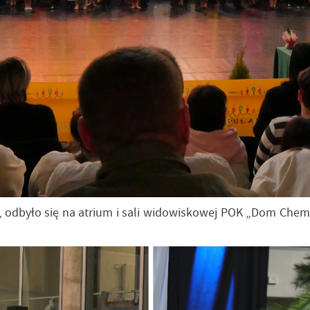
 odbyło się na atrium i sali widowiskowej POK „Dom Chemi