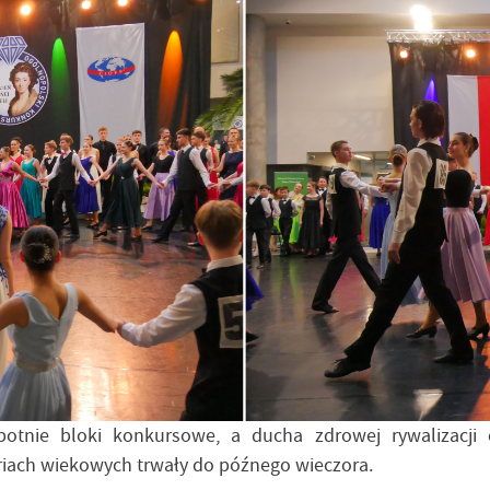
otnie bloki konkursowe, a ducha zdrowej rywalizacji
goriach wiekowych trwały do późnego wieczora.