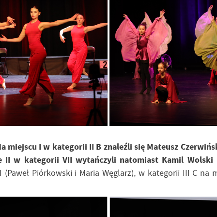
a miejscu I w kategorii II B znaleźli się Mateusz Czerwińsk
 II w kategorii VII wytańczyli natomiast Kamil Wolski
I (Paweł Piórkowski i Maria Węglarz), w kategorii III C na 