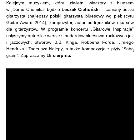
Kolejnym muzykiem, który uświetni wieczory z bluesem
w „Domu Chemika” będzie
Leszek Cichoński
– ceniony polski
gitarzysta (najlepszy polski gitarzysta bluesowy wg plebiscytu
Guitar Award 2014), kompozytor, autor podręczników i kursów
dla gitarzystów. W programie koncertu „Gitarowe Inspiracje”
usłyszymy autorskie wersje standardów bluesowo-rockowych jak
i jazzowych, utworów B.B. Kinga, Robbena Forda, Jimiego
Hendrixa i Tadeusza Nalepy, a także kompozycje z płyty "Sobą
gram". Zapraszamy
18 sierpnia.