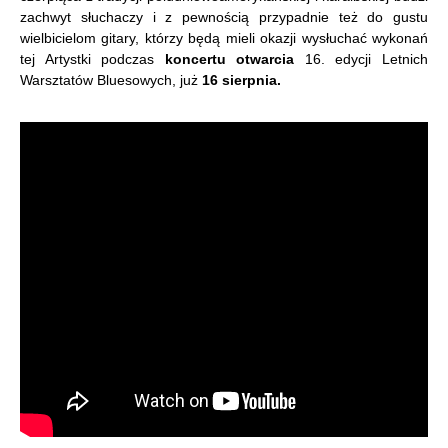
zachwyt słuchaczy i z pewnością przypadnie też do gustu
wielbicielom gitary, którzy będą mieli okazji wysłuchać wykonań
tej Artystki podczas
koncertu otwarcia
16. edycji Letnich
Warsztatów Bluesowych, już
16 sierpnia.