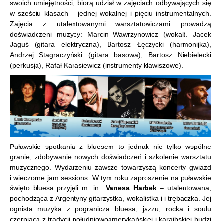
swoich umiejętności, biorą udział w zajęciach odbywających się
w sześciu klasach – jednej wokalnej i pięciu instrumentalnych.
Zajęcia z utalentowanymi warsztatowiczami prowadzą
doświadczeni muzycy: Marcin Wawrzynowicz (wokal), Jacek
Jaguś (gitara elektryczna), Bartosz Łęczycki (harmonijka),
Andrzej Stagraczyński (gitara basowa), Bartosz Niebielecki
(perkusja), Rafał Karasiewicz (instrumenty klawiszowe).
Puławskie spotkania z bluesem to jednak nie tylko wspólne
granie, zdobywanie nowych doświadczeń i szkolenie warsztatu
muzycznego. Wydarzeniu zawsze towarzyszą koncerty gwiazd
i wieczorne jam sessions. W tym roku zaproszenie na puławskie
święto bluesa przyjęli m. in.:
Vanesa Harbek
– utalentowana,
pochodząca z Argentyny gitarzystka, wokalistka i i trębaczka. Jej
ognista muzyka z pogranicza bluesa, jazzu, rocka i soulu
czerpiąca z tradycji południowoamerykańskiej i karaibskiej budzi