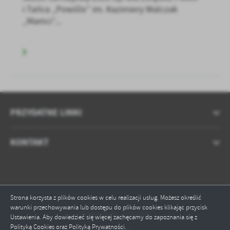
i Tańca „Powiśle” im. Kazimiery Walczak
„Mamci”...
PRZYDATNE LINKI
KONTAKT
Strona korzysta z plików cookies w celu realizacji usług. Możesz określić
warunki przechowywania lub dostępu do plików cookies klikając przycisk
Odwiedzin: 1595859
Ustawienia. Aby dowiedzieć się więcej zachęcamy do zapoznania się z
Polityką Cookies oraz Polityką Prywatności.
Online: 5