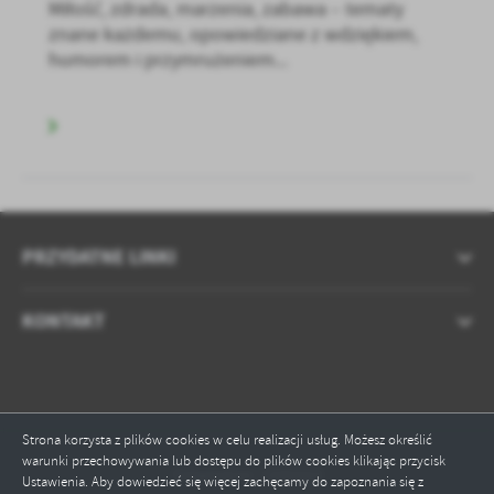
Miłość, zdrada, marzenia, zabawa – tematy
znane każdemu, opowiedziane z wdziękiem,
humorem i przymrużeniem...
PRZYDATNE LINKI
KONTAKT
Strona korzysta z plików cookies w celu realizacji usług. Możesz określić
warunki przechowywania lub dostępu do plików cookies klikając przycisk
Odwiedzin: 1595603
Ustawienia. Aby dowiedzieć się więcej zachęcamy do zapoznania się z