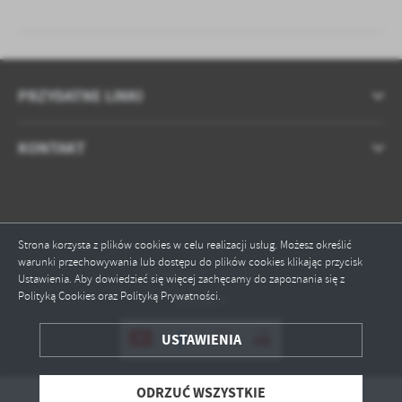
PRZYDATNE LINKI
KONTAKT
Strona korzysta z plików cookies w celu realizacji usług. Możesz określić
warunki przechowywania lub dostępu do plików cookies klikając przycisk
Odwiedzin: 1595033
ZAPISZ WYBRANE
Ustawienia. Aby dowiedzieć się więcej zachęcamy do zapoznania się z
Polityką Cookies oraz Polityką Prywatności.
Online: 6
ODRZUĆ WSZYSTKIE
USTAWIENIA
ZEZWÓL NA WSZYSTKIE
ODRZUĆ WSZYSTKIE