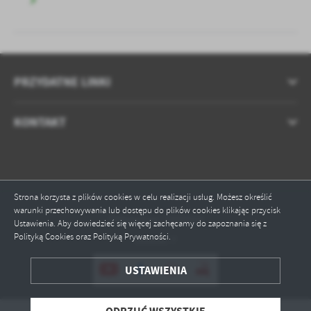
PRZYDATNE LINKI
KONTAKT
Strona korzysta z plików cookies w celu realizacji usług. Możesz określić
warunki przechowywania lub dostępu do plików cookies klikając przycisk
Odwiedzin: 1595033
Ustawienia. Aby dowiedzieć się więcej zachęcamy do zapoznania się z
Polityką Cookies oraz Polityką Prywatności.
Online: 7
ZAPISZ WYBRANE
USTAWIENIA
ODRZUĆ WSZYSTKIE