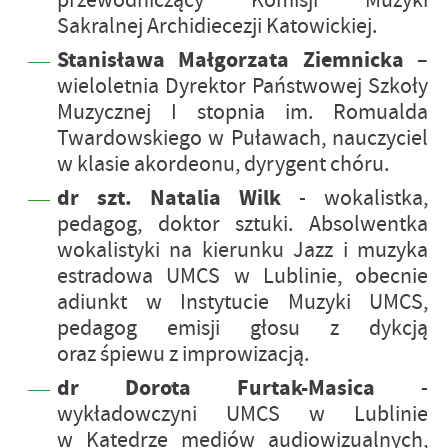
przewodniczący Komisji Muzyki
Sakralnej Archidiecezji Katowickiej.
Stanisława Małgorzata Ziemnicka
–
wieloletnia Dyrektor Państwowej Szkoły
Muzycznej I stopnia im. Romualda
Twardowskiego w Puławach, nauczyciel
w klasie akordeonu, dyrygent chóru.
dr szt. Natalia Wilk
- wokalistka,
pedagog, doktor sztuki. Absolwentka
wokalistyki na kierunku Jazz i muzyka
estradowa UMCS w Lublinie, obecnie
adiunkt w Instytucie Muzyki UMCS,
pedagog emisji głosu z dykcją
oraz śpiewu z improwizacją.
dr Dorota Furtak-Masica
-
wykładowczyni UMCS w Lublinie
w Katedrze mediów audiowizualnych,