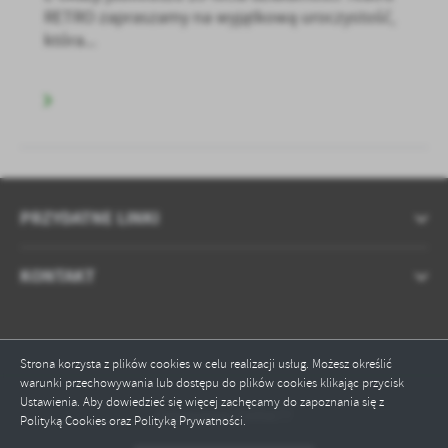
RETRO zapraszamy na wyjątkową uroczystość,
która...
PRZYDATNE LINKI
KONTAKT
Strona korzysta z plików cookies w celu realizacji usług. Możesz określić
warunki przechowywania lub dostępu do plików cookies klikając przycisk
Ustawienia. Aby dowiedzieć się więcej zachęcamy do zapoznania się z
Odwiedzin: 1595677
Polityką Cookies oraz Polityką Prywatności.
ZAPISZ WYBRANE